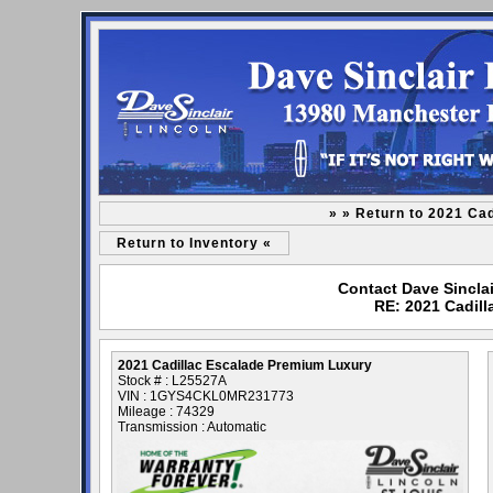
» » Return to 2021 Ca
Return to Inventory «
Contact Dave Sinclai
RE: 2021 Cadil
2021 Cadillac Escalade Premium Luxury
Stock # : L25527A
VIN : 1GYS4CKL0MR231773
Mileage : 74329
Transmission : Automatic