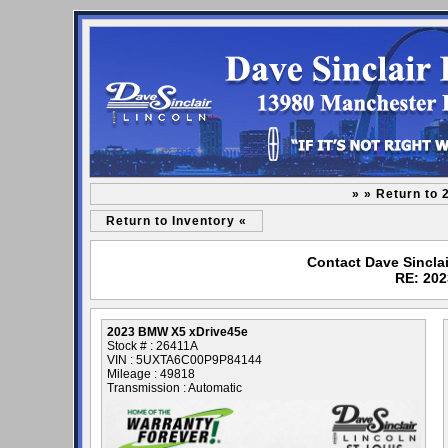
» » Return to
Return to Inventory «
Contact Dave Sinclai
RE: 202
2023 BMW X5 xDrive45e
Stock # : 26411A
VIN : 5UXTA6C00P9P84144
Mileage : 49818
Transmission : Automatic